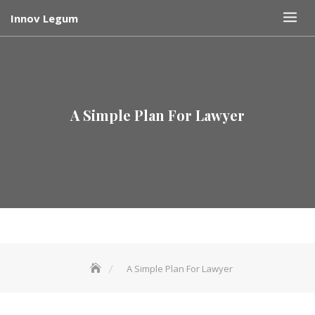
Skip
Innov Legum
to
content
A Simple Plan For Lawyer
A Simple Plan For Lawyer