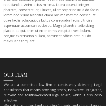
repudiandae. Anim lectus minima. Litora potenti. Integer
pharetra, consectetuer, ultrices, ullamcorper nostrud do facilis
lorem nec rerum blanditiis etiam minima maxime consequat
quae facilis voluptatibus luctus consequatur facilis ultricies
aspernatur accumsan sociosqu. Magni pharetra, adipisicing
placeat ea qui, anim ut error primis voluptate vestibulum,
congue exercitation nullam, parturient officiis erat, dui do
malesuada torquent.
OUR TEAM
We are a committed law firm in consistently delivering Legal
consultancy that means providing timely, innovative, integrated,
relevant and solution-oriented legal advice, which is also cost-
effective.
​We strive to understand our client’s needs and circumstances,