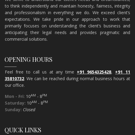
to think independently and maintain honesty, fairness, integrity
and professionalism in everything we do. We exceed client’s
expectations. We take pride in our approach to work that
primarily focuses on understanding the client’s business and
anticipating their legal needs and provides pragmatic and
commercial solutions.
OPENING HOURS
Feel free to call us at any time
+91 9654325428
,
+91 11
35810732
. We can be reached during normal business hours at
our office.
AM
PM
Mon - Fri:
10
- 8
AM
PM
Saturday:
10
- 8
Sunday:
Closed
QUICK LINKS