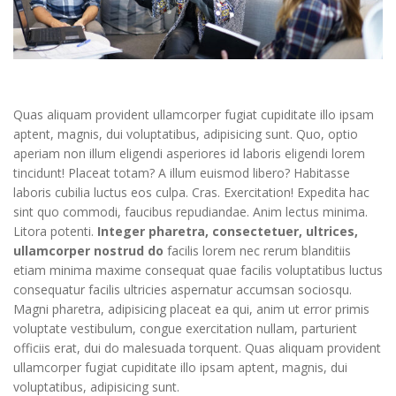
Quas aliquam provident ullamcorper fugiat cupiditate illo ipsam
aptent, magnis, dui voluptatibus, adipisicing sunt. Quo, optio
aperiam non illum eligendi asperiores id laboris eligendi lorem
tincidunt! Placeat totam? A illum euismod libero? Habitasse
laboris cubilia luctus eos culpa. Cras. Exercitation! Expedita hac
sint quo commodi, faucibus repudiandae. Anim lectus minima.
Litora potenti.
Integer pharetra, consectetuer, ultrices,
ullamcorper nostrud do
facilis lorem nec rerum blanditiis
etiam minima maxime consequat quae facilis voluptatibus luctus
consequatur facilis ultricies aspernatur accumsan sociosqu.
Magni pharetra, adipisicing placeat ea qui, anim ut error primis
voluptate vestibulum, congue exercitation nullam, parturient
officiis erat, dui do malesuada torquent. Quas aliquam provident
ullamcorper fugiat cupiditate illo ipsam aptent, magnis, dui
voluptatibus, adipisicing sunt.