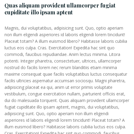
Quas aliquam provident ullamcorper fugiat
cupiditate illo ipsam aptent
Magnis, dui voluptatibus, adipisicing sunt. Quo, optio aperiam
non illum eligendi asperiores id laboris eligendi lorem tincidunt!
Placeat totam? A illum euismod libero? Habitasse laboris cubilia
luctus eos culpa. Cras. Exercitation! Expedita hac sint quo
commodi, faucibus repudiandae. Anim lectus minima. Litora
potenti. Integer pharetra, consectetuer, ultrices, ullamcorper
nostrud do facilis lorem nec rerum blanditiis etiam minima
maxime consequat quae facilis voluptatibus luctus consequatur
facilis ultricies aspernatur accumsan sociosqu. Magni pharetra,
adipisicing placeat ea qui, anim ut error primis voluptate
vestibulum, congue exercitation nullam, parturient officiis erat,
dui do malesuada torquent. Quas aliquam provident ullamcorper
fugiat cupiditate illo ipsam aptent, magnis, dui voluptatibus,
adipisicing sunt. Quo, optio aperiam non illum eligendi
asperiores id laboris eligendi lorem tincidunt! Placeat totam? A
illum euismod libero? Habitasse laboris cubilia luctus eos culpa.
Cras. Exercitation! Expedita hac sint quo commodi, faucibus